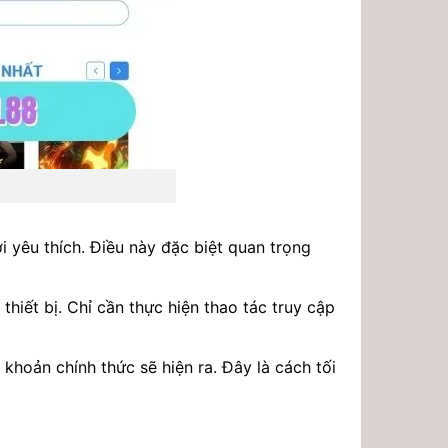
ơi yêu thích. Điều này đặc biệt quan trọng
 thiết bị. Chỉ cần thực hiện thao tác truy cập
 khoản chính thức sẽ hiện ra. Đây là cách tối