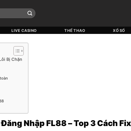
LIVE CASINO
THỂ THAO
XỔ SỐ
Lỗi Bị Chặn
 toàn
L88
Đăng Nhập FL88 – Top 3 Cách Fix 