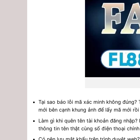
Tại sao báo lỗi mã xác minh không đúng? 
mới bên cạnh khung ảnh để lấy mã mới rồi 
Làm gì khi quên tên tài khoản đăng nhập? H
thông tin tên thật cùng số điện thoại chín
Có nên lưu mật khẩu trên trình duyệt web? 