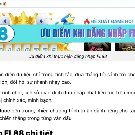
Ưu điểm khi thực hiện đăng nhập FL88
 diện dữ liệu chỉ trong tích tắc, đưa thẳng tới sảnh trò ch
lớn, đòi hỏi sự nhanh nhạy cao.
rình chơi, lịch sử giao dịch được cập nhật liên tục trên mọi
ị chính xác, minh bạch.
ược bên trong, nhiều chương trình tri ân dành riêng cho tài
 chiến thắng trong từng ván đấu.
FL88 chi tiết