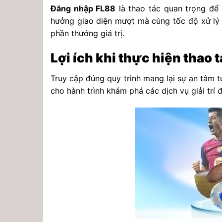
Đăng nhập FL88
là thao tác quan trọng để 
hưởng giao diện mượt mà cùng tốc độ xử lý ư
phần thưởng giá trị.
Lợi ích khi thực hiện thao
Truy cập đúng quy trình mang lại sự an tâm t
cho hành trình khám phá các dịch vụ giải trí 