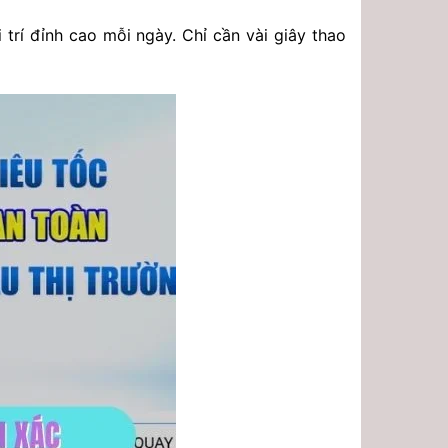
 trí đỉnh cao mỗi ngày. Chỉ cần vài giây thao