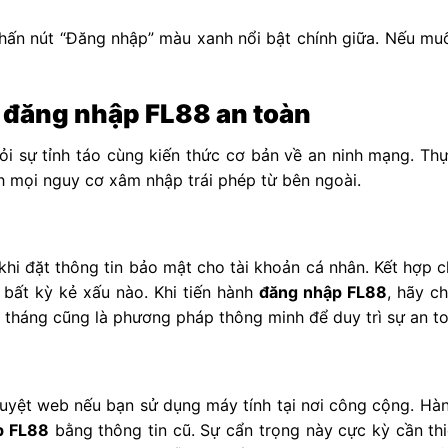
 nhấn nút “Đăng nhập” màu xanh nổi bật chính giữa. Nếu m
ái đăng nhập FL88 an toàn
ỏi sự tỉnh táo cùng kiến thức cơ bản về an ninh mạng. Th
h mọi nguy cơ xâm nhập trái phép từ bên ngoài.
hi đặt thông tin bảo mật cho tài khoản cá nhân. Kết hợp 
i bất kỳ kẻ xấu nào. Khi tiến hành
đăng nhập FL88
, hãy c
 tháng cũng là phương pháp thông minh để duy trì sự an to
uyệt web nếu bạn sử dụng máy tính tại nơi công cộng. Hàn
p FL88
bằng thông tin cũ. Sự cẩn trọng này cực kỳ cần th