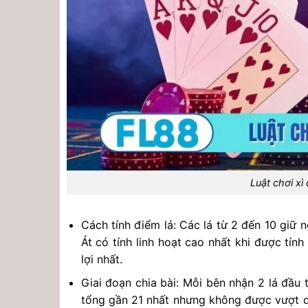
Luật chơi x
Cách tính điểm lá: Các lá từ 2 đến 10 giữ ng
Át có tính linh hoạt cao nhất khi được tính
lợi nhất.
Giai đoạn chia bài: Mỗi bên nhận 2 lá đầu t
tổng gần 21 nhất nhưng không được vượt q