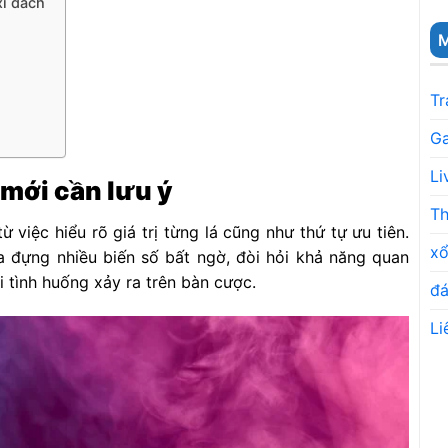
xì dách
Tr
Ga
Li
 mới cần lưu ý
Th
 việc hiểu rõ giá trị từng lá cũng như thứ tự ưu tiên.
xổ
 đựng nhiều biến số bất ngờ, đòi hỏi khả năng quan
 tình huống xảy ra trên bàn cược.
đá
Li