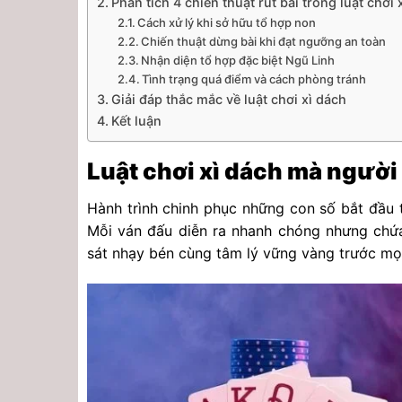
Phân tích 4 chiến thuật rút bài trong luật chơi 
Cách xử lý khi sở hữu tổ hợp non
Chiến thuật dừng bài khi đạt ngưỡng an toàn
Nhận diện tổ hợp đặc biệt Ngũ Linh
Tình trạng quá điểm và cách phòng tránh
Giải đáp thắc mắc về luật chơi xì dách
Kết luận
Luật chơi xì dách mà người
Hành trình chinh phục những con số bắt đầu từ
Mỗi ván đấu diễn ra nhanh chóng nhưng chứa
sát nhạy bén cùng tâm lý vững vàng trước mọi