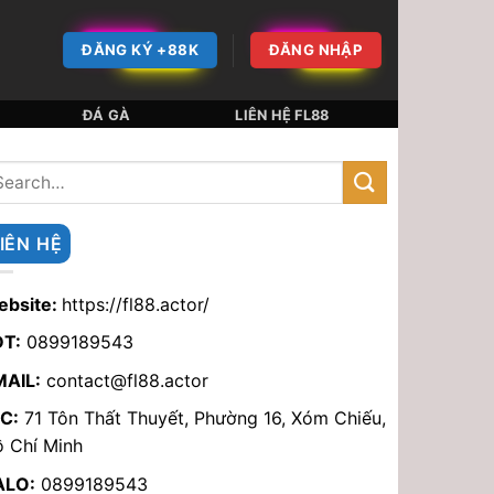
ĐĂNG KÝ +88K
ĐĂNG NHẬP
ĐÁ GÀ
LIÊN HỆ FL88
IÊN HỆ
ebsite:
https://fl88.actor/
ĐT:
0899189543
MAIL:
contact@fl88.actor
C:
71 Tôn Thất Thuyết, Phường 16, Xóm Chiếu,
 Chí Minh
ALO:
0899189543