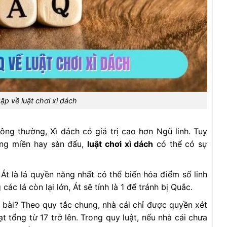
p về luật chơi xì dách
ông thường, Xì dách có giá trị cao hơn Ngũ linh. Tuy
ùng miền hay sàn đấu,
luật chơi xì dách
có thể có sự
Át là lá quyền năng nhất có thể biến hóa điểm số linh
các lá còn lại lớn, Át sẽ tính là 1 để tránh bị Quắc.
 bài? Theo quy tắc chung, nhà cái chỉ được quyền xét
t tổng từ 17 trở lên. Trong quy luật, nếu nhà cái chưa