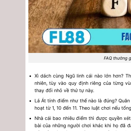
FAQ thường gặ
Xì dách cùng Ngũ linh cái nào lớn hơn? Th
nhiên, tùy vào quy định riêng của từng v
thay đổi nhỏ về thứ tự này.
Lá Át tính điểm như thế nào là đúng? Quân 
hoạt từ 1, 10 đến 11. Theo luật chơi nếu tổng 
Nhà cái bao nhiêu điểm thì được quyền xét
bài của những người chơi khác khi họ đã đạ