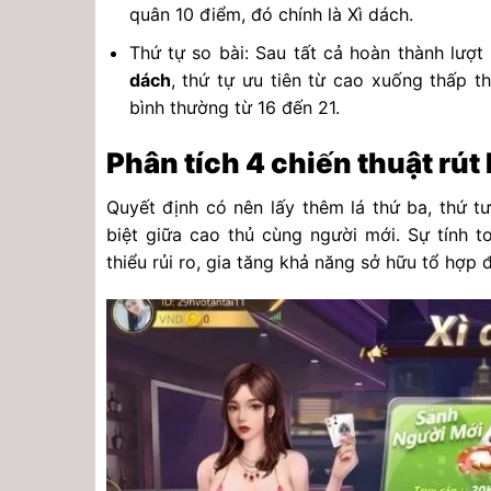
quân 10 điểm, đó chính là Xì dách.
Thứ tự so bài: Sau tất cả hoàn thành lượt 
dách
, thứ tự ưu tiên từ cao xuống thấp th
bình thường từ 16 đến 21.
Phân tích 4 chiến thuật rút 
Quyết định có nên lấy thêm lá thứ ba, thứ 
biệt giữa cao thủ cùng người mới. Sự tính t
thiểu rủi ro, gia tăng khả năng sở hữu tổ hợp 