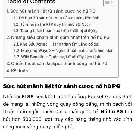
Table of Contents
Sức hút mãnh liệt từ sảnh cược nổ hũ PG
Đồ họa 3D sắc nét theo tiêu chuẩn điện ảnh
Tỷ lệ hoàn trả RTP duy trì mức 96-98%
Tương thích hoàn hảo trên thiết bị di động
Những siêu phẩm đình đám nhất trên nổ hũ PG
Kho Báu Aztec – Hành trình tìm vàng cổ đại
Mahjong Ways 2 – Nghệ thuật mạt chược hiện đại
Wild Bandito – Cuộc rượt đuổi đầy kịch tính
Chiến thuật săn Jackpot thành công nổ hũ PG
Kết luận
Sức hút mãnh liệt từ sảnh cược nổ hũ PG
Nhà cái
FL88
liên kết trực tiếp cùng Pocket Games Soft
để mang lại những vòng quay công bằng, minh bạch với
thuật toán ngẫu nhiên đạt chuẩn quốc tế.
Nổ hũ PG
thu
hút hơn 500.000 lượt truy cập hằng tháng nhờ vào tính
năng mua vòng quay miễn phí.