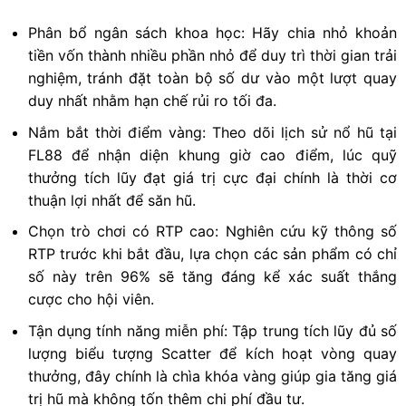
Phân bổ ngân sách khoa học: Hãy chia nhỏ khoản
tiền vốn thành nhiều phần nhỏ để duy trì thời gian trải
nghiệm, tránh đặt toàn bộ số dư vào một lượt quay
duy nhất nhằm hạn chế rủi ro tối đa.
Nắm bắt thời điểm vàng: Theo dõi lịch sử nổ hũ tại
FL88 để nhận diện khung giờ cao điểm, lúc quỹ
thưởng tích lũy đạt giá trị cực đại chính là thời cơ
thuận lợi nhất để săn hũ.
Chọn trò chơi có RTP cao: Nghiên cứu kỹ thông số
RTP trước khi bắt đầu, lựa chọn các sản phẩm có chỉ
số này trên 96% sẽ tăng đáng kể xác suất thắng
cược cho hội viên.
Tận dụng tính năng miễn phí: Tập trung tích lũy đủ số
lượng biểu tượng Scatter để kích hoạt vòng quay
thưởng, đây chính là chìa khóa vàng giúp gia tăng giá
trị hũ mà không tốn thêm chi phí đầu tư.