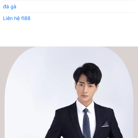
ngân hàng hoặc ví điện tử phù hợp nhằm nạp vốn duy
đá gà
trì cuộc chơi.
Liên hệ fl88
Lựa chọn chuyên mục: Tại thanh menu chính, chọn mục
quay thưởng, sau đó nhấn vào biểu tượng của sảnh
game yêu thích.
Đặt tiền và quay: Tùy chỉnh mức tiền phù hợp ngân
sách, bấm nút bắt đầu rồi chờ đợi kết quả hiển thị trên
màn hình.
3 tính năng đặc sắc khiến nổ hũ FL88 trở
nên khác biệt
Sân chơi gây ấn tượng mạnh mẽ nhờ cơ chế trả
thưởng siêu tốc cùng hàng loạt biểu tượng may mắn
xuất hiện liên tục trên màn hình. Lựa chọn đúng thời
điểm quay hũ chính là chìa khóa vàng mở ra cơ hội
nhận về phần quà khổng lồ.