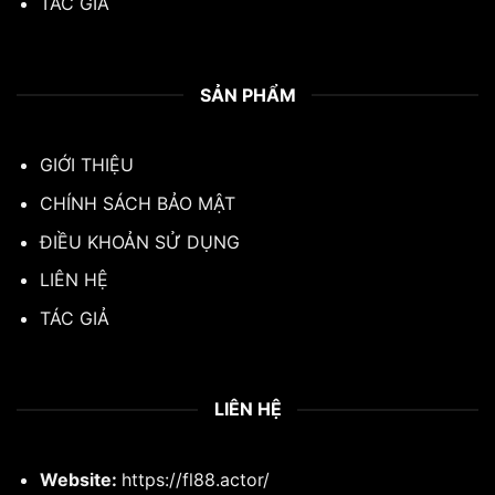
TÁC GIẢ
Lựa chọn thời điểm vàng: Theo dõi lịch sử nổ quỹ để
tìm ra khung giờ thường xuyên xuất hiện phần thưởng
lớn. Thông thường, thời gian ban đêm hoặc sáng sớm
SẢN PHẨM
là lúc quỹ dễ bùng nổ.
Kết luận
GIỚI THIỆU
Nổ hũ FL88
là lựa chọn hoàn hảo cho những ai đang
CHÍNH SÁCH BẢO MẬT
tìm kiếm một sân chơi vừa giải trí vừa có khả năng thu
ĐIỀU KHOẢN SỬ DỤNG
lợi nhuận. Sự đầu tư bài bản từ
FL88
hứa hẹn sẽ mang
LIÊN HỆ
đến nhiều trải nghiệm thú vị hơn nữa trong tương lai.
Đừng bỏ lỡ cơ hội chinh phục giải thưởng giá trị.
TÁC GIẢ
LIÊN HỆ
Website:
https://fl88.actor/