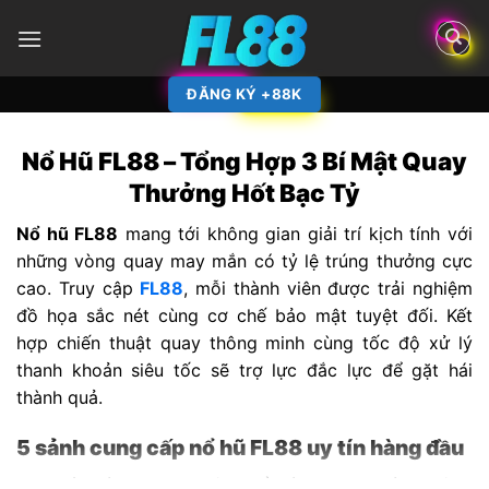
ĐĂNG KÝ +88K
Nổ Hũ FL88 – Tổng Hợp 3 Bí Mật Quay
Thưởng Hốt Bạc Tỷ
Nổ hũ FL88
mang tới không gian giải trí kịch tính với
những vòng quay may mắn có tỷ lệ trúng thưởng cực
cao. Truy cập
FL88
, mỗi thành viên được trải nghiệm
đồ họa sắc nét cùng cơ chế bảo mật tuyệt đối. Kết
hợp chiến thuật quay thông minh cùng tốc độ xử lý
thanh khoản siêu tốc sẽ trợ lực đắc lực để gặt hái
thành quả.
5 sảnh cung cấp nổ hũ FL88 uy tín hàng đầu
Hợp tác cùng những tên tuổi lớn trong ngành công