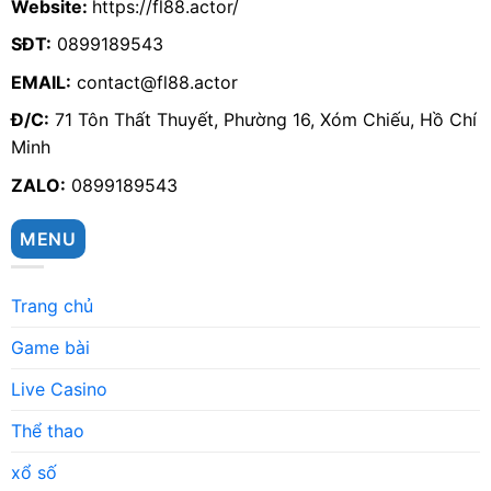
Website:
https://fl88.actor/
SĐT:
0899189543
EMAIL:
contact@fl88.actor
Đ/C:
71 Tôn Thất Thuyết, Phường 16, Xóm Chiếu, Hồ Chí
Minh
Cách tham gia nổ hũ FL88 hiệu quả cho người mới
ZALO:
0899189543
Xem thêm:
Game Bài
FL88 – Đấu
MENU
Trường Trí Tuệ Cho Người Sành Sỏi
Trang chủ
Truy cập liên kết chính thức: Tìm kiếm đường link vào
Game bài
FL88
không bị chặn để đảm bảo an toàn về dữ liệu.
Live Casino
Tạo tài khoản: Nhấn nút đăng ký, điền đầy đủ thông tin
yêu cầu gồm tên đăng nhập, mật khẩu, số điện thoại
Thể thao
chính chủ.
xổ số
Nạp tiền vào ví: Lựa chọn phương thức chuyển khoản